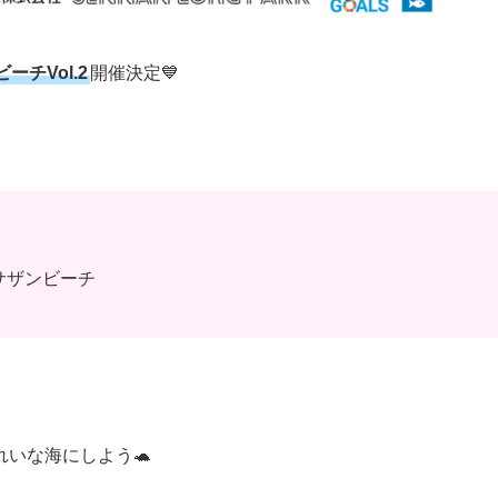
ーチVol.2
開催決定💙
イサザンビーチ
いな海にしよう🐢